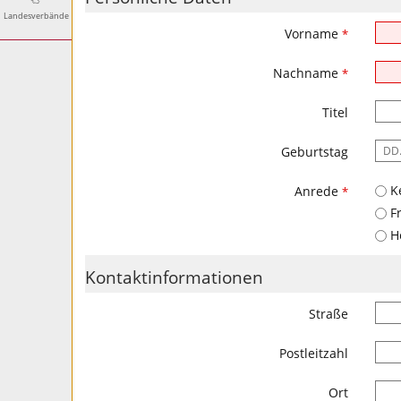
Landesverbände
Vorname
*
Nachname
*
Titel
Es
Geburtstag
ist
folg
Ke
Anrede
*
Eing
F
gefo
H
DD.
Kontaktinformationen
Straße
Postleitzahl
Ort