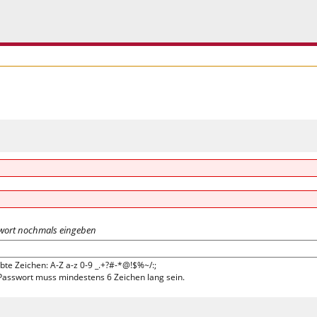
wort nochmals eingeben
bte Zeichen: A-Z a-z 0-9 _.+?#-*@!$%~/:;
Passwort muss mindestens 6 Zeichen lang sein.