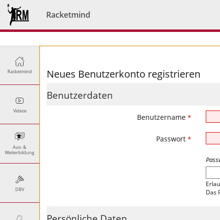
Racketmind
Neues Benutzerkonto registrieren
Racketmind
Benutzerdaten
Videos
Benutzername
*
Passwort
*
Aus- &
Weiterbildung
Pass
Erlau
DBV
Das 
Persönliche Daten